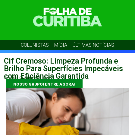
COLUNISTAS
MÍDIA
ÚLTIMAS NOTÍCIAS
Cif Cremoso: Limpeza Profunda e
Brilho Para Superfícies Impecáveis
com Eficiência Garantida
Redação 02
20/04/2026
12:43
NOSSO GRUPO! ENTRE AGORA!