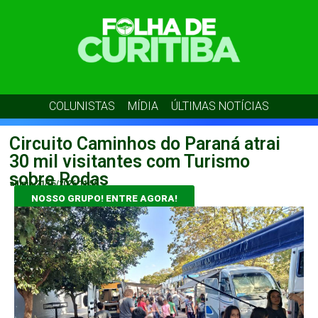
COLUNISTAS
MÍDIA
ÚLTIMAS NOTÍCIAS
Circuito Caminhos do Paraná atrai
30 mil visitantes com Turismo
sobre Rodas
admin
21/05/2026
11:59
NOSSO GRUPO! ENTRE AGORA!