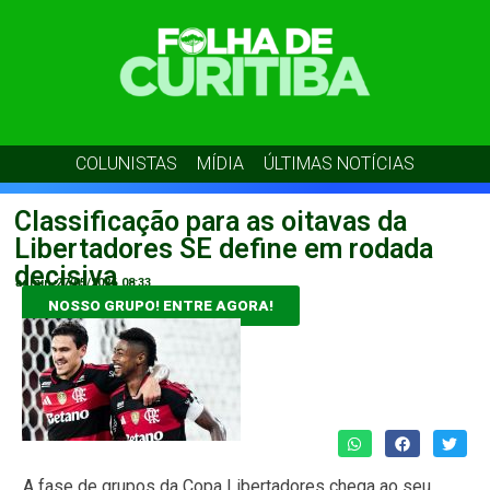
COLUNISTAS
MÍDIA
ÚLTIMAS NOTÍCIAS
Classificação para as oitavas da
Libertadores SE define em rodada
decisiva
admin
27/05/2026
08:33
NOSSO GRUPO! ENTRE AGORA!
A fase de grupos da Copa Libertadores chega ao seu