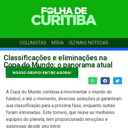
COLUNISTAS
MÍDIA
ÚLTIMAS NOTÍCIAS
Classificações e eliminações na
Copa do Mundo: o panorama atual
admin
23/06/2026
11:03
NOSSO GRUPO! ENTRE AGORA!
A Copa do Mundo continua a movimentar o mundo do
futebol, e até o momento, diversas seleções já garantiram
sua classificação para a próxima fase, enquanto outras
foram eliminadas. Este torneio, que reúne as melhores
equipes do planeta, tem proporcionado emoções e
surpresas desde seu início.