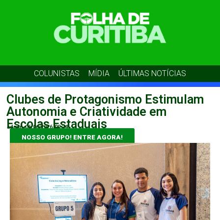
COLUNISTAS
MÍDIA
ÚLTIMAS NOTÍCIAS
Clubes de Protagonismo Estimulam
Autonomia e Criatividade em
Escolas Estaduais
admin
06/06/2026
09:24
NOSSO GRUPO! ENTRE AGORA!