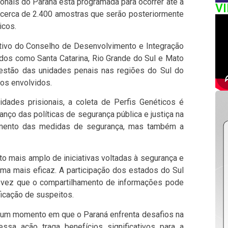
ionais do Paraná está programada para ocorrer até a
V
nir cerca de 2.400 amostras que serão posteriormente
icos.
rativo do Conselho de Desenvolvimento e Integração
tados como Santa Catarina, Rio Grande do Sul e Mato
gestão das unidades penais nas regiões do Sul do
dos envolvidos.
dades prisionais, a coleta de Perfis Genéticos é
anço das políticas de segurança pública e justiça na
cimento das medidas de segurança, mas também a
o mais amplo de iniciativas voltadas à segurança e
tema mais eficaz. A participação dos estados do Sul
 vez que o compartilhamento de informações pode
ificação de suspeitos.
 um momento em que o Paraná enfrenta desafios na
ssa ação traga benefícios significativos para a