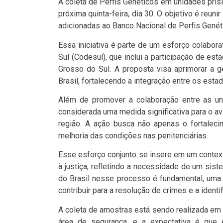
A coleta de Perfis Genéticos em unidades pris
próxima quinta-feira, dia 30. O objetivo é reu
adicionadas ao Banco Nacional de Perfis Genét
Essa iniciativa é parte de um esforço colabo
Sul (Codesul), que inclui a participação de es
Grosso do Sul. A proposta visa aprimorar a 
Brasil, fortalecendo a integração entre os esta
Além de promover a colaboração entre as uni
considerada uma medida significativa para o av
região. A ação busca não apenas o fortale
melhoria das condições nas penitenciárias.
Esse esforço conjunto se insere em um context
à justiça, refletindo a necessidade de um sis
do Brasil nesse processo é fundamental, uma
contribuir para a resolução de crimes e a ident
A coleta de amostras está sendo realizada em
área de segurança, e a expectativa é que e