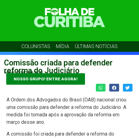
COLUNISTAS
MÍDIA
ÚLTIMAS NOTÍCIAS
Comissão criada para defender
reforma do Judiciário
admin
23/04/2026
15:25
NOSSO GRUPO! ENTRE AGORA!
A Ordem dos Advogados do Brasil (OAB) nacional criou
uma comissão para defender a reforma do Judiciário. A
medida foi tomada após a aprovação da reforma em
março desse ano.
A comissão foi criada para defender a reforma do