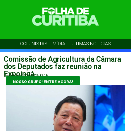
COLUNISTAS
MÍDIA
ÚLTIMAS NOTÍCIAS
Comissão de Agricultura da Câmara
dos Deputados faz reunião na
Expoingá
Diniz Neto
11/05/2026
11:19
NOSSO GRUPO! ENTRE AGORA!