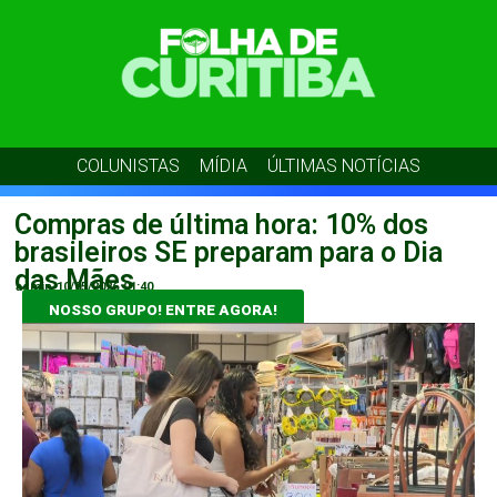
COLUNISTAS
MÍDIA
ÚLTIMAS NOTÍCIAS
Compras de última hora: 10% dos
brasileiros SE preparam para o Dia
das Mães
admin
10/05/2026
01:40
NOSSO GRUPO! ENTRE AGORA!