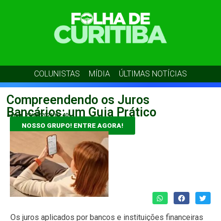
COLUNISTAS
MÍDIA
ÚLTIMAS NOTÍCIAS
Compreendendo os Juros
Bancários: um Guia Prático
admin
29/06/2026
02:40
NOSSO GRUPO! ENTRE AGORA!
Os juros aplicados por bancos e instituições financeiras