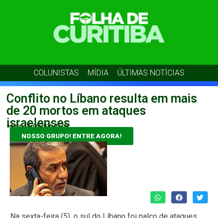
COLUNISTAS
MÍDIA
ÚLTIMAS NOTÍCIAS
Conflito no Líbano resulta em mais
de 20 mortos em ataques
israelenses
admin
06/06/2026
03:00
NOSSO GRUPO! ENTRE AGORA!
Na sexta-feira (5), o sul do Líbano foi palco de ataques