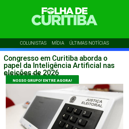
COLUNISTAS
MÍDIA
ÚLTIMAS NOTÍCIAS
Congresso em Curitiba aborda o
papel da Inteligência Artificial nas
eleições de 2026
admin
23/05/2026
11:18
NOSSO GRUPO! ENTRE AGORA!