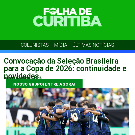
COLUNISTAS
MÍDIA
ÚLTIMAS NOTÍCIAS
Convocação da Seleção Brasileira
para a Copa de 2026: continuidade e
novidades
admin
19/05/2026
18:13
NOSSO GRUPO! ENTRE AGORA!