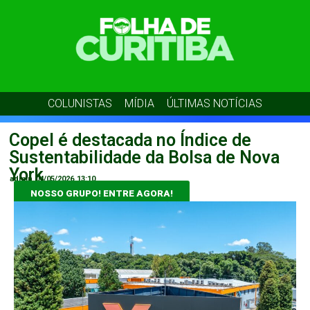
COLUNISTAS
MÍDIA
ÚLTIMAS NOTÍCIAS
Copel é destacada no Índice de
Sustentabilidade da Bolsa de Nova
York
admin
04/05/2026
13:10
NOSSO GRUPO! ENTRE AGORA!