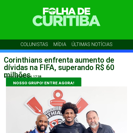
COLUNISTAS
MÍDIA
ÚLTIMAS NOTÍCIAS
Corinthians enfrenta aumento de
dívidas na FIFA, superando R$ 60
milhões
admin
02/06/2026
17:38
NOSSO GRUPO! ENTRE AGORA!