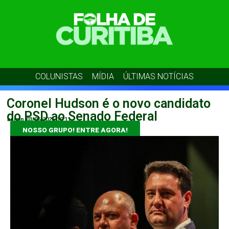
COLUNISTAS
MÍDIA
ÚLTIMAS NOTÍCIAS
Coronel Hudson é o novo candidato
do PSD ao Senado Federal
admin
03/06/2026
10:11
NOSSO GRUPO! ENTRE AGORA!