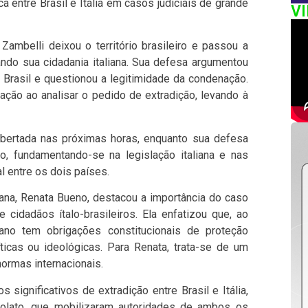
ca entre Brasil e Itália em casos judiciais de grande
V
ambelli deixou o território brasileiro e passou a
gando sua cidadania italiana. Sua defesa argumentou
o Brasil e questionou a legitimidade da condenação.
ação ao analisar o pedido de extradição, levando à
ibertada nas próximas horas, enquanto sua defesa
, fundamentando-se na legislação italiana e nas
l entre os dois países.
liana, Renata Bueno, destacou a importância do caso
e cidadãos ítalo-brasileiros. Ela enfatizou que, ao
liano tem obrigações constitucionais de proteção
ticas ou ideológicas. Para Renata, trata-se de um
ormas internacionais.
ignificativos de extradição entre Brasil e Itália,
olato, que mobilizaram autoridades de ambos os