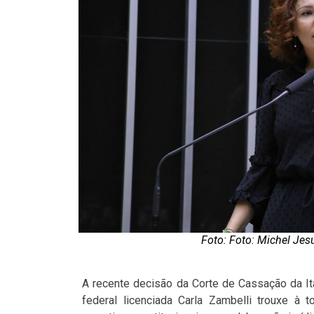
Foto: Foto: Michel Je
A recente decisão da Corte de Cassação da Itá
federal licenciada Carla Zambelli trouxe à t