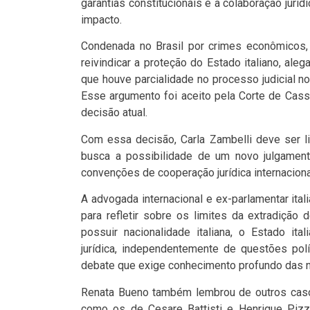
garantias constitucionais e a colaboração jurídi
impacto.
Condenada no Brasil por crimes econômicos, Z
reivindicar a proteção do Estado italiano, ale
que houve parcialidade no processo judicial n
Esse argumento foi aceito pela Corte de Cass
decisão atual.
Com essa decisão, Carla Zambelli deve ser l
busca a possibilidade de um novo julgamento
convenções de cooperação jurídica internaciona
A advogada internacional e ex-parlamentar ita
para refletir sobre os limites da extradição d
possuir nacionalidade italiana, o Estado ita
jurídica, independentemente de questões polí
debate que exige conhecimento profundo das n
Renata Bueno também lembrou de outros casos s
como os de Cesare Battisti e Henrique Pizz