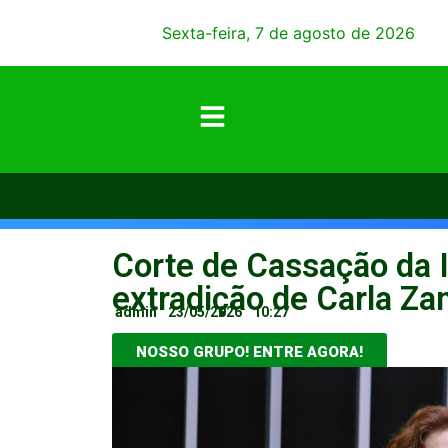
Sexta-feira, 7 de agosto de 2026
Corte de Cassação da I
extradição de Carla Za
admin
23/05/2026
10:27
NOSSO GRUPO! ENTRE AGORA!