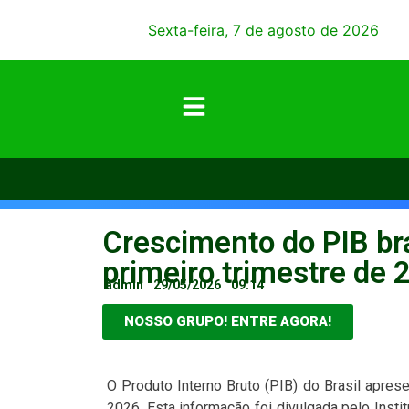
Sexta-feira, 7 de agosto de 2026
Crescimento do PIB bra
primeiro trimestre de 
admin
29/05/2026
09:14
NOSSO GRUPO! ENTRE AGORA!
O Produto Interno Bruto (PIB) do Brasil apre
2026. Esta informação foi divulgada pelo Instit