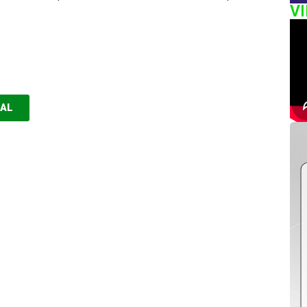
V
EAL