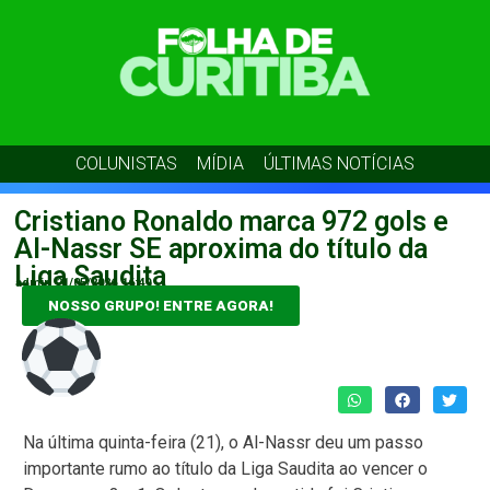
COLUNISTAS
MÍDIA
ÚLTIMAS NOTÍCIAS
Cristiano Ronaldo marca 972 gols e
Al-Nassr SE aproxima do título da
Liga Saudita
admin
21/05/2026
16:49
NOSSO GRUPO! ENTRE AGORA!
Na última quinta-feira (21), o Al-Nassr deu um passo
importante rumo ao título da Liga Saudita ao vencer o