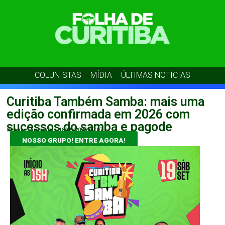
COLUNISTAS
MÍDIA
ÚLTIMAS NOTÍCIAS
Curitiba Também Samba: mais uma
edição confirmada em 2026 com
sucessos do samba e pagode
Raphael Augustus
18/05/2026
07:07
NOSSO GRUPO! ENTRE AGORA!