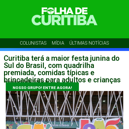
COLUNISTAS
MÍDIA
ÚLTIMAS NOTÍCIAS
Curitiba terá a maior festa junina do
Sul do Brasil, com quadrilha
premiada, comidas típicas e
brincadeiras para adultos e crianças
Redação 07
20/05/2026
14:36
NOSSO GRUPO! ENTRE AGORA!