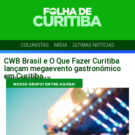
COLUNISTAS
MÍDIA
ÚLTIMAS NOTÍCIAS
CWB Brasil e O Que Fazer Curitiba
lançam megaevento gastronômico
em Curitiba
Redação 07
24/04/2026
14:00
NOSSO GRUPO! ENTRE AGORA!