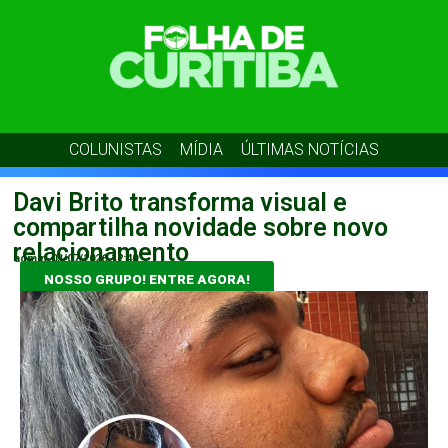
COLUNISTAS
MÍDIA
ÚLTIMAS NOTÍCIAS
Davi Brito transforma visual e
compartilha novidade sobre novo
relacionamento
admin
03/07/2026
12:40
NOSSO GRUPO! ENTRE AGORA!