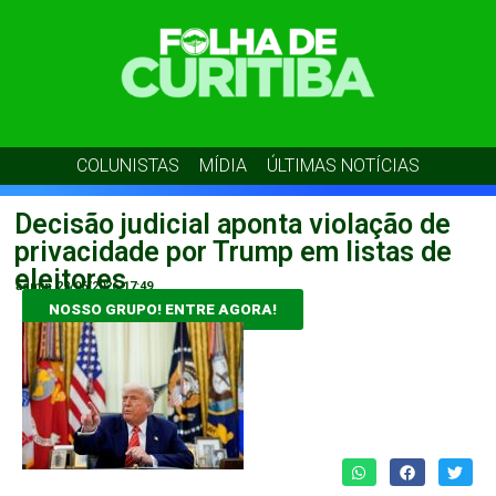
COLUNISTAS
MÍDIA
ÚLTIMAS NOTÍCIAS
Decisão judicial aponta violação de
privacidade por Trump em listas de
eleitores
admin
22/06/2026
17:49
NOSSO GRUPO! ENTRE AGORA!