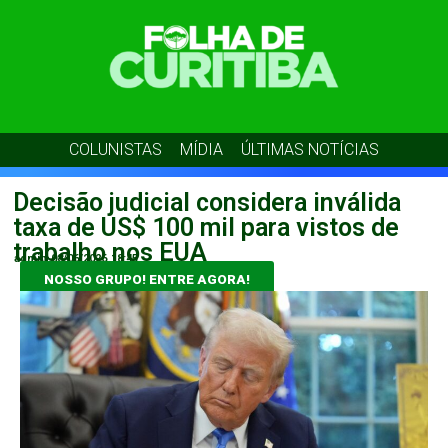
COLUNISTAS
MÍDIA
ÚLTIMAS NOTÍCIAS
Decisão judicial considera inválida
taxa de US$ 100 mil para vistos de
trabalho nos EUA
admin
08/06/2026
18:45
NOSSO GRUPO! ENTRE AGORA!