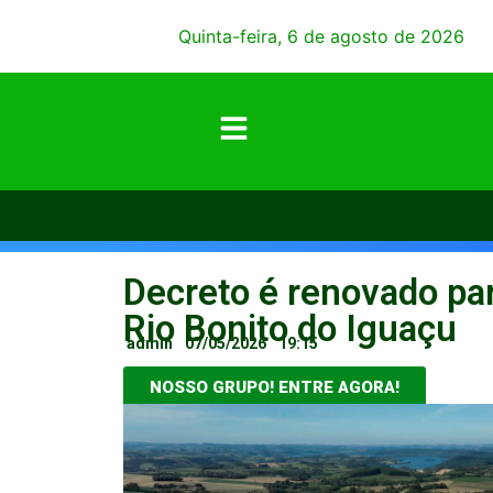
Quinta-feira, 6 de agosto de 2026
Decreto é renovado pa
Rio Bonito do Iguaçu
admin
07/05/2026
19:15
NOSSO GRUPO! ENTRE AGORA!