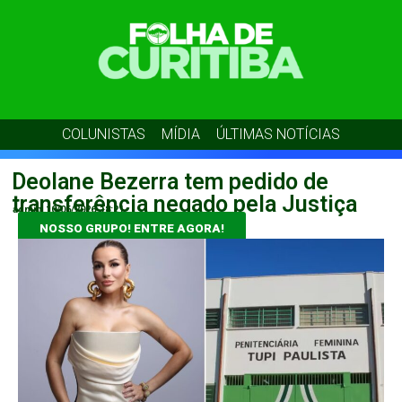
COLUNISTAS
MÍDIA
ÚLTIMAS NOTÍCIAS
Deolane Bezerra tem pedido de
transferência negado pela Justiça
admin
10/06/2026
18:21
NOSSO GRUPO! ENTRE AGORA!