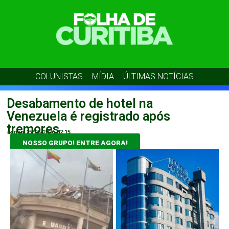
COLUNISTAS
MÍDIA
ÚLTIMAS NOTÍCIAS
Desabamento de hotel na
Venezuela é registrado após
tremores
admin
25/06/2026
02:15
NOSSO GRUPO! ENTRE AGORA!