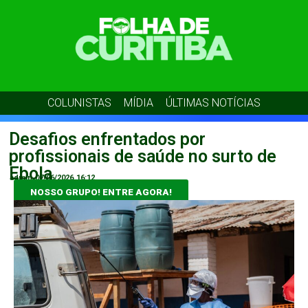
COLUNISTAS
MÍDIA
ÚLTIMAS NOTÍCIAS
Desafios enfrentados por
profissionais de saúde no surto de
Ebola
admin
07/06/2026
16:12
NOSSO GRUPO! ENTRE AGORA!