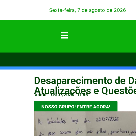
Sexta-feira, 7 de agosto de 2026
Desaparecimento de D
Atualizações e Questõ
admin
05/07/2026
11:56
NOSSO GRUPO! ENTRE AGORA!