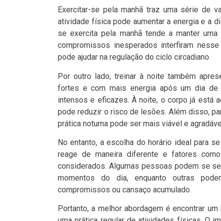
Exercitar-se pela manhã traz uma série de 
atividade física pode aumentar a energia e a d
se exercita pela manhã tende a manter uma r
compromissos inesperados interfiram nesse 
pode ajudar na regulação do ciclo circadiano.
Por outro lado, treinar à noite também apre
fortes e com mais energia após um dia de a
intensos e eficazes. À noite, o corpo já está 
pode reduzir o risco de lesões. Além disso, p
prática noturna pode ser mais viável e agradáve
No entanto, a escolha do horário ideal para s
reage de maneira diferente e fatores como
considerados. Algumas pessoas podem se sen
momentos do dia, enquanto outras podem
compromissos ou cansaço acumulado.
Portanto, a melhor abordagem é encontrar um 
uma prática regular de atividades físicas. O 