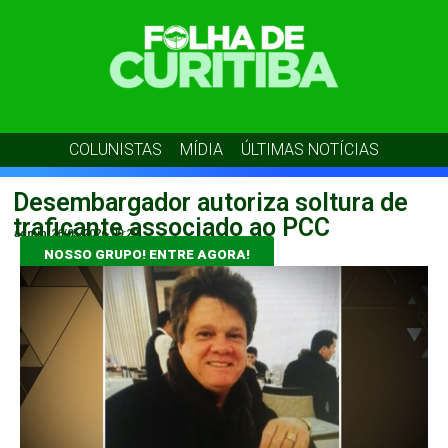
COLUNISTAS
MÍDIA
ÚLTIMAS NOTÍCIAS
Desembargador autoriza soltura de
traficante associado ao PCC
admin
26/05/2026
09:29
NOSSO GRUPO! ENTRE AGORA!