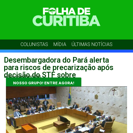
COLUNISTAS
MÍDIA
ÚLTIMAS NOTÍCIAS
Desembargadora do Pará alerta
para riscos de precarização após
decisão do STF sobre
admin
21/04/2026
00:55
NOSSO GRUPO! ENTRE AGORA!