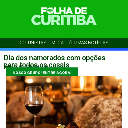
COLUNISTAS
MÍDIA
ÚLTIMAS NOTÍCIAS
Dia dos namorados com opções
para todos os casais
Redação 14
10/06/2026
11:46
NOSSO GRUPO! ENTRE AGORA!