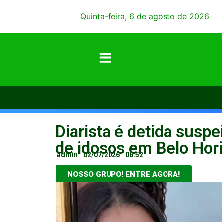
Quinta-feira, 6 de agosto de 2026
Diarista é detida suspe
de idosos em Belo Hor
admin
02/07/2026
06:52
NOSSO GRUPO! ENTRE AGORA!