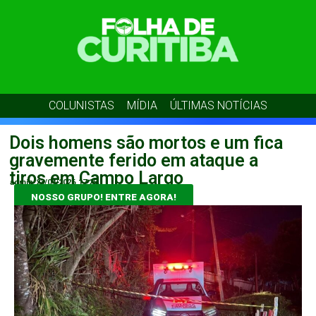
COLUNISTAS
MÍDIA
ÚLTIMAS NOTÍCIAS
Dois homens são mortos e um fica
gravemente ferido em ataque a
tiros em Campo Largo
admin
23/04/2026
17:25
NOSSO GRUPO! ENTRE AGORA!