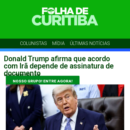
COLUNISTAS
MÍDIA
ÚLTIMAS NOTÍCIAS
Donald Trump afirma que acordo
com Irã depende de assinatura de
documento
admin
10/06/2026
13:35
NOSSO GRUPO! ENTRE AGORA!