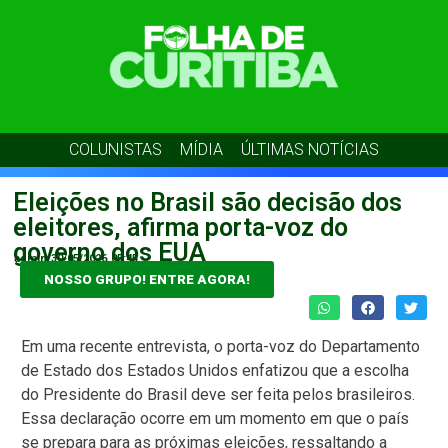
COLUNISTAS
MÍDIA
ÚLTIMAS NOTÍCIAS
Eleições no Brasil são decisão dos
eleitores, afirma porta-voz do
governo dos EUA
admin
30/05/2026
05:45
NOSSO GRUPO! ENTRE AGORA!
Em uma recente entrevista, o porta-voz do Departamento
de Estado dos Estados Unidos enfatizou que a escolha
do Presidente do Brasil deve ser feita pelos brasileiros.
Essa declaração ocorre em um momento em que o país
se prepara para as próximas eleições, ressaltando a