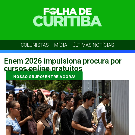
COLUNISTAS
MÍDIA
ÚLTIMAS NOTÍCIAS
Enem 2026 impulsiona procura por
cursos online gratuitos
Redação 07
26/05/2026
17:00
NOSSO GRUPO! ENTRE AGORA!