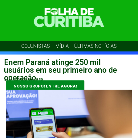
COLUNISTAS
MÍDIA
ÚLTIMAS NOTÍCIAS
Enem Paraná atinge 250 mil
usuários em seu primeiro ano de
operação
admin
20/04/2026
08:50
NOSSO GRUPO! ENTRE AGORA!