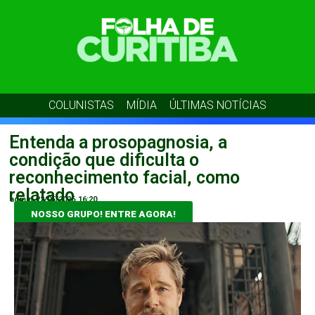
COLUNISTAS
MÍDIA
ÚLTIMAS NOTÍCIAS
Entenda a prosopagnosia, a
condição que dificulta o
reconhecimento facial, como
relatado
admin
22/05/2026
16:20
NOSSO GRUPO! ENTRE AGORA!