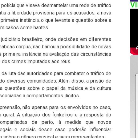
V
polícia que visava desmantelar uma rede de tráfico
iu a liberdade provisória para os acusados, a nova
 primeira instância, o que levanta a questão sobre a
 em casos semelhantes.
judiciário brasileiro, onde decisões em diferentes
o habeas corpus, não barrou a possibilidade de novas
 primeira instância na avaliação das circunstâncias
e dos crimes imputados aos réus.
da luta das autoridades para combater o tráfico de
ado diversas comunidades. Além disso, a prisão de
na questões sobre o papel da música e da cultura
ssociadas a comportamentos ilícitos.
preensão, não apenas para os envolvidos no caso,
eral. A situação dos funkeiros e a resposta do
acompanhadas de perto, à medida que novos
egais e sociais desse caso poderão influenciar
ca sobre o gênero musical e seus representantes.