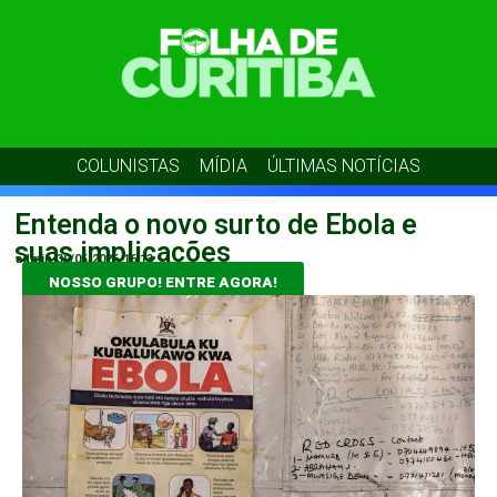
COLUNISTAS
MÍDIA
ÚLTIMAS NOTÍCIAS
Entenda o novo surto de Ebola e
suas implicações
admin
30/05/2026
16:13
NOSSO GRUPO! ENTRE AGORA!