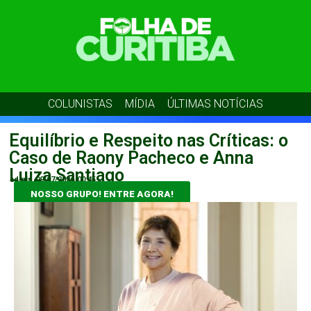
COLUNISTAS
MÍDIA
ÚLTIMAS NOTÍCIAS
Equilíbrio e Respeito nas Críticas: o
Caso de Raony Pacheco e Anna
Luiza Santiago
admin
09/07/2026
00:45
NOSSO GRUPO! ENTRE AGORA!