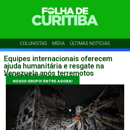
COLUNISTAS
MÍDIA
ÚLTIMAS NOTÍCIAS
Equipes internacionais oferecem
ajuda humanitária e resgate na
Venezuela após terremotos
admin
25/06/2026
09:11
NOSSO GRUPO! ENTRE AGORA!