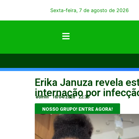
Sexta-feira, 7 de agosto de 2026
Erika Januza revela e
internação por infecçã
admin
16/04/2026
22:35
NOSSO GRUPO! ENTRE AGORA!