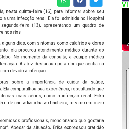
V
is, nesta quinta-feira (16), para informar sobre seu
 a uma infecção renal. Ela foi admitida no Hospital
 segunda-feira (13), apresentando um quadro de
e nos rins.
há alguns dias, com sintomas como calafrios e dores
nto, ela procurou atendimento médico durante as
Globo. No momento da consulta, a equipe médica
ernação. A atriz destacou que a dor que sentia na
o rim devido à infecção.
oras sobre a importância de cuidar da saúde,
. Ela compartilhou sua experiência, ressaltando que
blemas mais sérios, como a infecção renal. Erika
da e de não adiar idas ao banheiro, mesmo em meio
promissos profissionais, mencionando que gostaria
r". Apesar da situação, Erika expressou gratidão