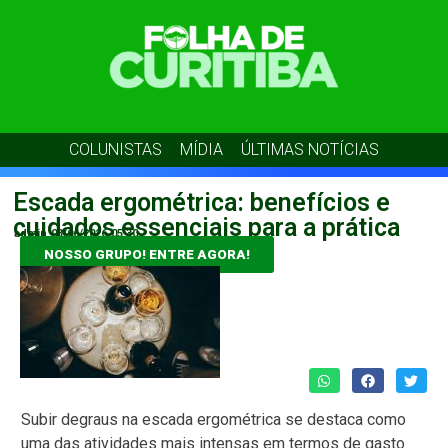
COLUNISTAS
MÍDIA
ÚLTIMAS NOTÍCIAS
Escada ergométrica: benefícios e
cuidados essenciais para a prática
admin
03/06/2026
05:30
NOSSO GRUPO! ENTRE AGORA!
Subir degraus na escada ergométrica se destaca como
uma das atividades mais intensas em termos de gasto