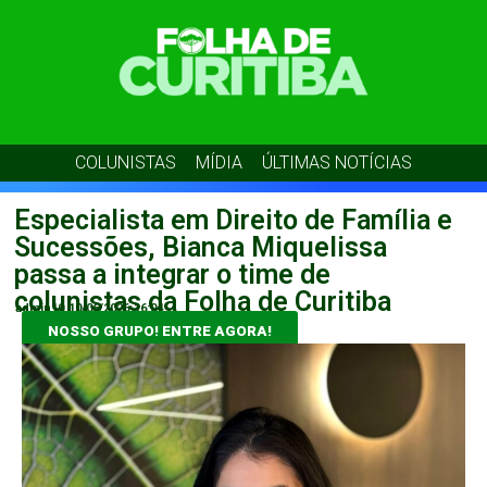
COLUNISTAS
MÍDIA
ÚLTIMAS NOTÍCIAS
Especialista em Direito de Família e
Sucessões, Bianca Miquelissa
passa a integrar o time de
colunistas da Folha de Curitiba
admin10
10/06/2026
16:04
NOSSO GRUPO! ENTRE AGORA!