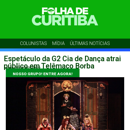
COLUNISTAS
MÍDIA
ÚLTIMAS NOTÍCIAS
Espetáculo da G2 Cia de Dança atrai
público em Telêmaco Borba
admin
22/04/2026
08:20
NOSSO GRUPO! ENTRE AGORA!