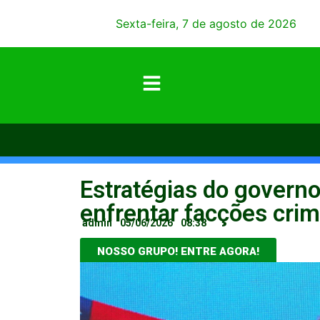
Sexta-feira, 7 de agosto de 2026
Estratégias do govern
enfrentar facções cri
admin
05/06/2026
08:38
NOSSO GRUPO! ENTRE AGORA!