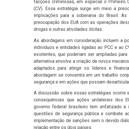
facções criminosas, em especial o Primeiro
(CV). Essa estratégia surge em meio a preo
implicações para a soberania do Brasil. A
preocupação dos EUA com as operações dessa
drogas e outras atividades ilícitas.
As abordagens em consideração incluem a pos
indivíduos e entidades ligadas ao PCC e ao CV
existentes, que poderiam ser ampliadas para
alternativa envolve a criação de novos mecan
adaptados para atingir os líderes e financi
abordagem se concentra em um trabalho conju
segurança e em ações que possam desarticula
A discussão sobre essas estratégias ocorre
consequências que ações unilaterais dos EU
governo federal brasileiro tem enfatizado a
questões de segurança pública e combate ao 
implementação de sanções sem o devido diálo
relação entre os dois países.